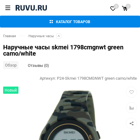
0
0
КАТАЛОГ ТОВАРОВ
Главная
Наручные часы
Наручные часы skmei 1798cmgnwt green
camo/white
Обзор
Отзывы (0)
Артикул:
P24-Skmei 1798CMGNWT green camo/white
Добав
Новый
в
избра
Добав
к
сравн