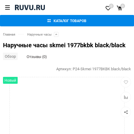
0
0
КАТАЛОГ ТОВАРОВ
Главная
Наручные часы
Наручные часы skmei 1977bkbk black/black
Обзор
Отзывы (0)
Артикул:
P24-Skmei 1977BKBK black/black
Добав
Новый
в
избра
Добав
к
сравн