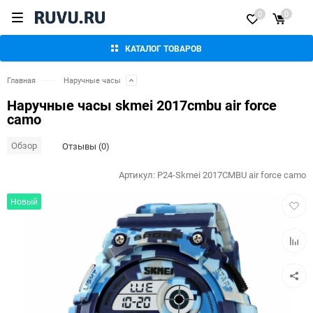
0
0
КАТАЛОГ ТОВАРОВ
Главная
Наручные часы
Наручные часы skmei 2017cmbu air force
camo
Обзор
Отзывы (0)
Артикул:
P24-Skmei 2017CMBU air force camo
Добав
Новый
в
избра
Добав
к
сравн