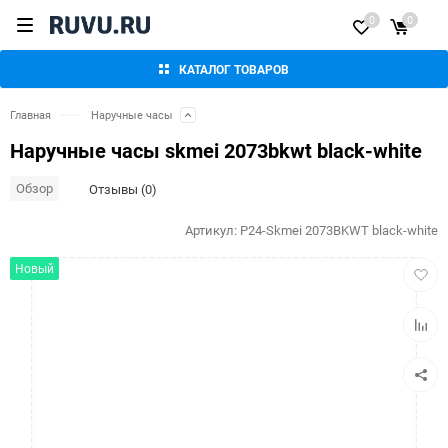
0
0
КАТАЛОГ ТОВАРОВ
Главная
Наручные часы
Наручные часы skmei 2073bkwt black-white
Обзор
Отзывы (0)
Артикул:
P24-Skmei 2073BKWT black-white
Добав
Новый
в
избра
Добав
к
сравн