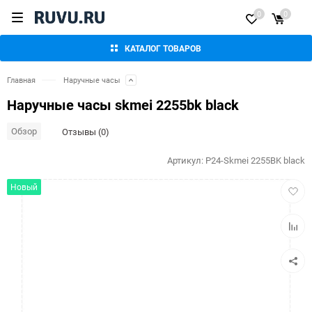
0
0
КАТАЛОГ ТОВАРОВ
Главная
Наручные часы
Наручные часы skmei 2255bk black
Обзор
Отзывы (0)
Артикул:
P24-Skmei 2255BK black
Добав
Новый
в
избра
Добав
к
сравн