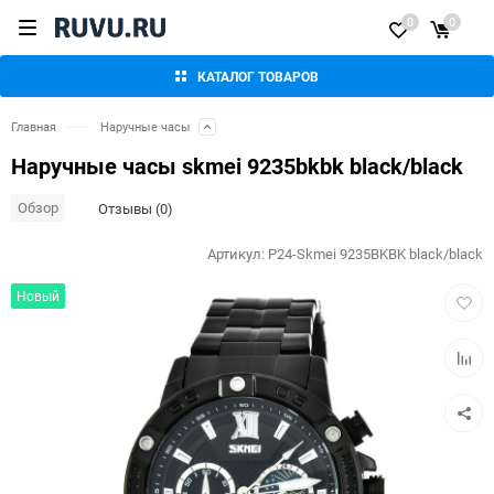
0
0
КАТАЛОГ ТОВАРОВ
Главная
Наручные часы
Наручные часы skmei 9235bkbk black/black
Обзор
Отзывы (0)
Артикул:
P24-Skmei 9235BKBK black/black
Добав
Новый
в
избра
Добав
к
сравн