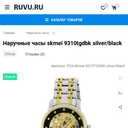
0
0
КАТАЛОГ ТОВАРОВ
Главная
Наручные часы
Наручные часы skmei 9310tgdbk silver/black
Обзор
Отзывы (0)
Артикул:
P24-Skmei 9310TGDBK silver/black
Добав
Новый
в
избра
Добав
к
сравн