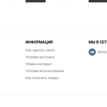
смотр
в
к
просмотр
в
к
избранное
сравнению
избранное
сравнению
ИНФОРМАЦИЯ
МЫ В СЕТ
Как сделать заказ
ВКон
Условия доставки
Обмен и возврат
Условия использования
Как получить скидку