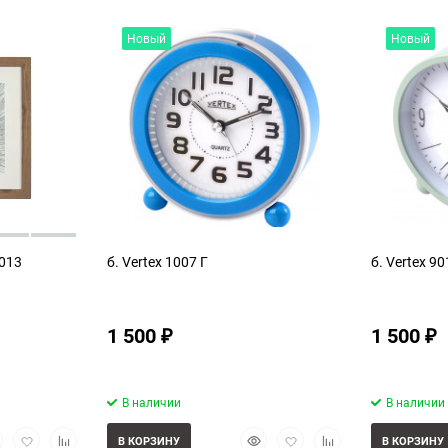
Новый
Новый
3013
б. Vertex 1007 Г
б. Vertex 90
1 500
1 500
₽
₽
В наличии
В наличии
стрый
Добавить
Добавить
Быстрый
Добавить
Добавить
В КОРЗИНУ
В КОРЗИНУ