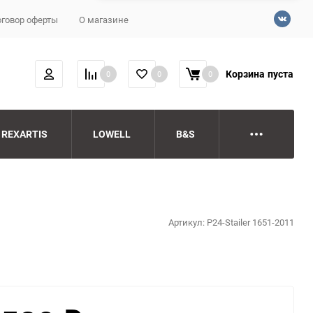
говор оферты
О магазине
Корзина
пуста
0
0
0
REXARTIS
LOWELL
B&S
Артикул:
P24-Stailer 1651-2011