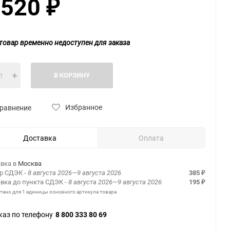
 520
₽
товар временно недоступен для заказа
В КОРЗИНУ
Избранное
равнение
Доставка
Оплата
вка в
Москва
ер СДЭК
- 8 августа 2026—9 августа 2026
385
₽
вка до пункта СДЭК
- 8 августа 2026—9 августа 2026
195
₽
итано для 1 единицы основного артикула товара
каз по телефону
8 800 333 80 69