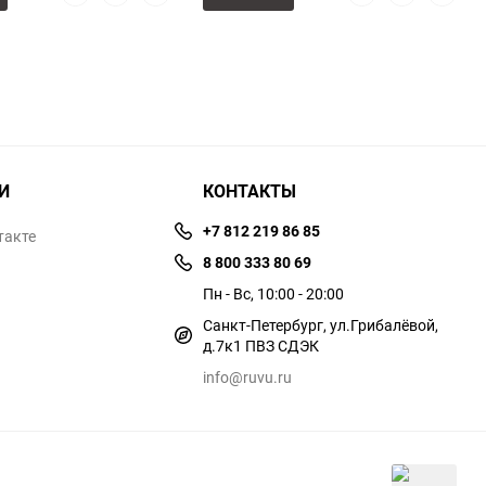
просмотр
в
к
просмотр
в
к
избранное
сравнению
избранное
сравне
И
КОНТАКТЫ
+7 812 219 86 85
такте
8 800 333 80 69
Пн - Вс, 10:00 - 20:00
Санкт-Петербург, ул.​​Грибалёвой,
д.7к1 ПВЗ СДЭК
info@ruvu.ru