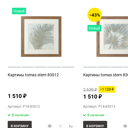
Новый
−43%
Новый
Картины tomas stern 83012
Картины tomas stern 8
2 639
−1 129
₽
₽
1 510
1 510
₽
₽
Артикул: P18-83012
Артикул: P18-83013
В наличии
В наличии
Быстрый
Добавить
Добавить
Бы
В КОРЗИНУ
В КОРЗИНУ