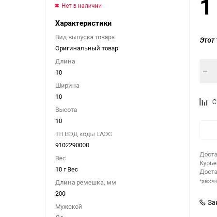
1
Нет в наличии
Характеристики
Вид выпуска товара
Этот 
Оригинальный товар
Длина
10
Ширина
10
С
Высота
10
ТН ВЭД коды ЕАЭС
9102290000
Доста
Вес
Курь
10 г Вес
Доста
*рассч
Длина ремешка, мм
200
За
Мужской