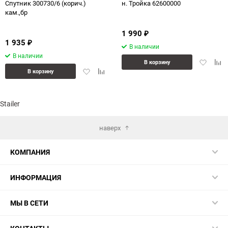
Спутник 300730/6 (корич.)
н. Тройка 62600000
кам.,бр
1 990
₽
1 935
₽
В наличии
В наличии
Добавит
Доб
В корзину
Добавить
Добавить
в
к
В корзину
в
к
избранн
сра
избранное
сравнению
Stailer
наверх
КОМПАНИЯ
ИНФОРМАЦИЯ
МЫ В СЕТИ