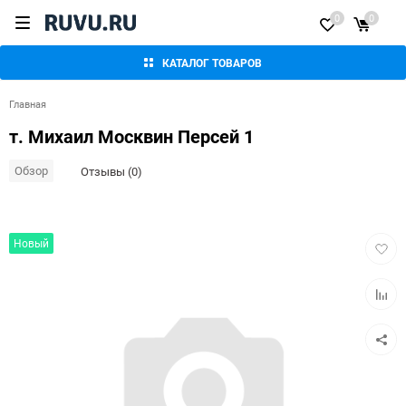
0
0
КАТАЛОГ ТОВАРОВ
Главная
т. Михаил Москвин Персей 1
Обзор
Отзывы (0)
Добав
Новый
в
избра
Добав
к
сравн