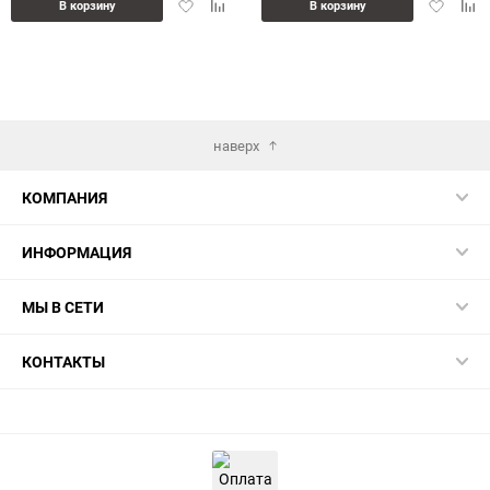
Добавить
Добавить
Добавит
Доб
В корзину
В корзину
в
к
в
к
избранное
сравнению
избранн
сра
наверх
КОМПАНИЯ
ИНФОРМАЦИЯ
МЫ В СЕТИ
КОНТАКТЫ