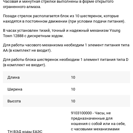
Часовая и минутная стрелки выполнены в форме открытого
ограненного алмаза.
Позади стрелок располагается блок из 10 шестеренок, которые
находятся в постоянном движении (при условии подачи питания).
В часах установлен тихий, точный и надежный механизм Young
Town 12888 c дискретным ходом.
Для работы часового механизма необходим 1 элемент питания типа
АА (в комплект не входит).
Для работы блока шестеренок необходим 1 элемент питания типа D
(в комплект не входит).
Длина
10
Ширина
10
Высота
10
9103100000 - Часы, не
предназначенные для
ношения с собой или на себе,
с часовыми механизмами
ТН ВЭД коды ЕАЭС