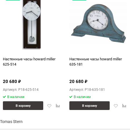
Настенные часы howard miller
Настенные часы howard miller
625-514
635-181
20 680
20 680
₽
₽
Артикул: P18-625-514
Артикул: P18-635-181
В наличии
В наличии
Добавить
Добавить
Добавит
Доб
В корзину
В корзину
в
к
в
к
избранное
сравнению
избранн
сра
Tomas Stern