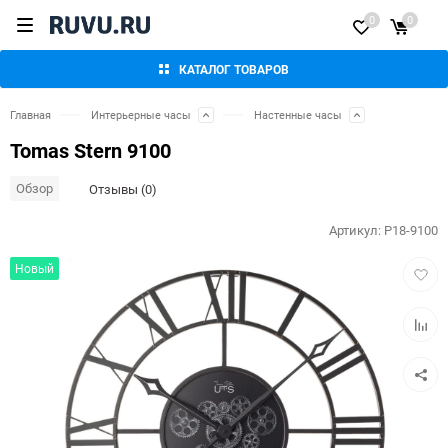
0
0
КАТАЛОГ ТОВАРОВ
Главная
Интерьерные часы
Настенные часы
Tomas Stern 9100
Обзор
Отзывы (0)
Артикул:
P18-9100
Добав
Новый
в
избра
Добав
к
сравн