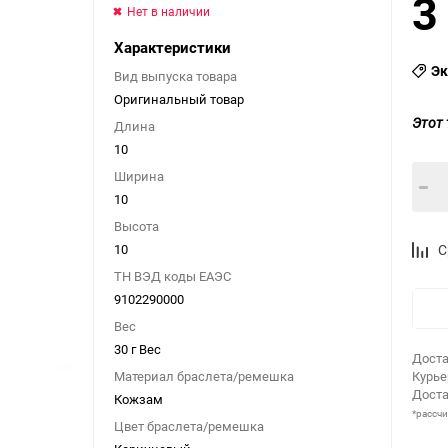
3
Нет в наличии
Характеристики
Эк
Вид выпуска товара
Оригинальный товар
Этот 
Длина
10
Ширина
10
Высота
10
С
ТН ВЭД коды ЕАЭС
9102290000
Вес
30 г Вес
Доста
Материал браслета/ремешка
Курь
Доста
Кожзам
*рассч
Цвет браслета/ремешка