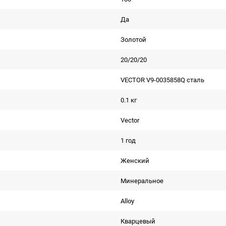
Да
Золотой
20/20/20
VECTOR V9-0035858Q сталь
0.1 кг
Vector
1 год
Женский
Минеральное
Alloy
Кварцевый