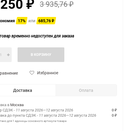
 250
3 935,76
₽
₽
ономия
17%
или
685,76
₽
товар временно недоступен для заказа
В КОРЗИНУ
Избранное
равнение
Доставка
Оплата
вка в
Москва
ер СДЭК
- 11 августа 2026—12 августа 2026
0
₽
вка до пункта СДЭК
- 11 августа 2026—12 августа 2026
0
₽
итано для 1 единицы основного артикула товара