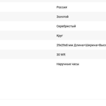
Россия
Золотой
Серебристый
Круг
29x29x8 мм Длина×Ширина×Выс
30 WR
Наручные часы