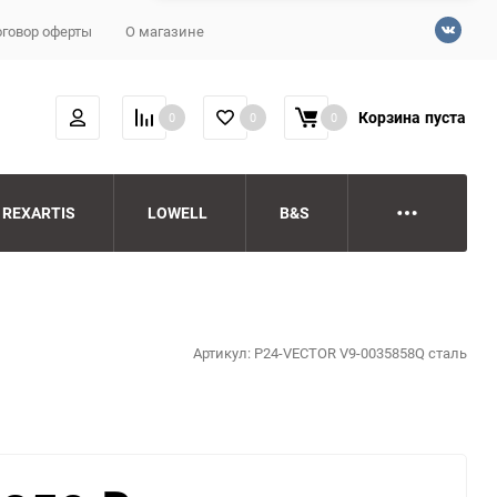
говор оферты
О магазине
Корзина
пуста
0
0
0
REXARTIS
LOWELL
B&S
Артикул:
P24-VECTOR V9-0035858Q сталь