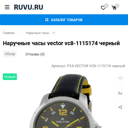
0
0
КАТАЛОГ ТОВАРОВ
Главная
Наручные часы
Наручные часы vector vc8-1115174 черный
Обзор
Отзывы (0)
Артикул:
P24-VECTOR VC8-1115174 черный
Добав
Новый
в
избра
Добав
к
сравн