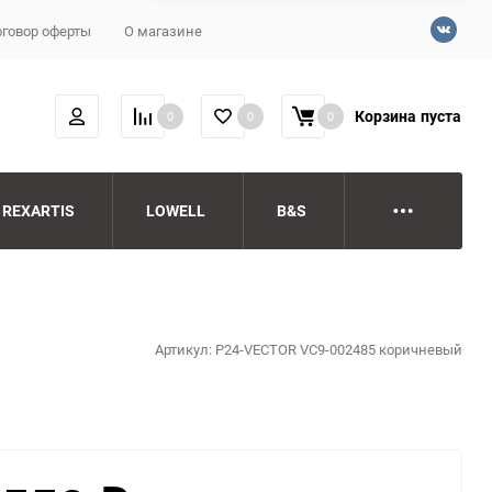
говор оферты
О магазине
Корзина
пуста
0
0
0
REXARTIS
LOWELL
B&S
Артикул:
P24-VECTOR VC9-002485 коричневый