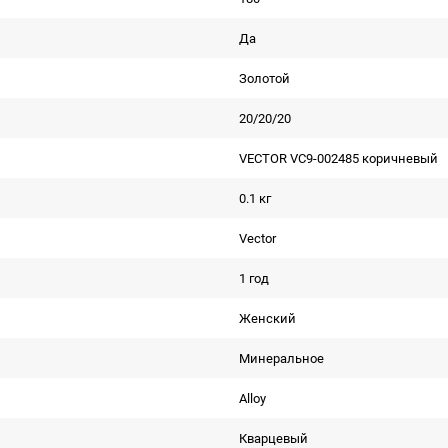
Да
Золотой
20/20/20
VECTOR VC9-002485 коричневый
0.1 кг
Vector
1 год
Женский
Минеральное
Alloy
Кварцевый