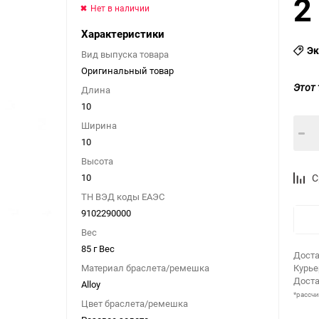
2
Нет в наличии
Характеристики
Эк
Вид выпуска товара
Оригинальный товар
Этот 
Длина
10
Ширина
10
Высота
10
С
ТН ВЭД коды ЕАЭС
9102290000
Вес
85 г Вес
Доста
Материал браслета/ремешка
Курь
Доста
Alloy
*рассч
Цвет браслета/ремешка