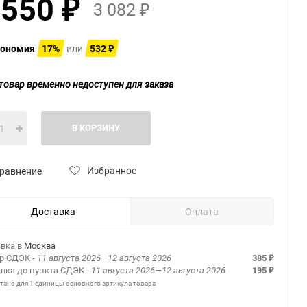
 550
3 082
₽
₽
ономия
17%
или
532
₽
товар временно недоступен для заказа
В КОРЗИНУ
Избранное
равнение
Доставка
Оплата
вка в
Москва
ер СДЭК
- 11 августа 2026—12 августа 2026
385
₽
вка до пункта СДЭК
- 11 августа 2026—12 августа 2026
195
₽
итано для 1 единицы основного артикула товара