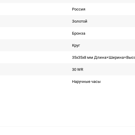
Россия
Золотой
Бронза
Круг
35x35x8 мм Длина×Ширина×Выс
30 WR
Наручные часы