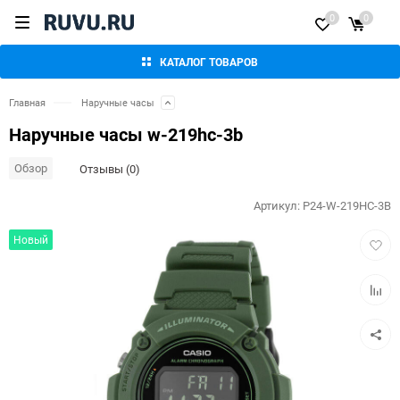
0
0
КАТАЛОГ ТОВАРОВ
Главная
Наручные часы
Наручные часы w-219hc-3b
Обзор
Отзывы (0)
Артикул:
P24-W-219HC-3B
Добав
Новый
в
избра
Добав
к
сравн