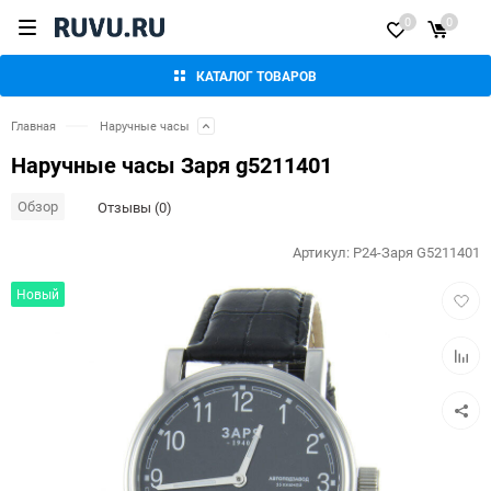
0
0
КАТАЛОГ ТОВАРОВ
Главная
Наручные часы
Наручные часы Заря g5211401
Обзор
Отзывы (0)
Артикул:
P24-Заря G5211401
Добав
Новый
в
избра
Добав
к
сравн