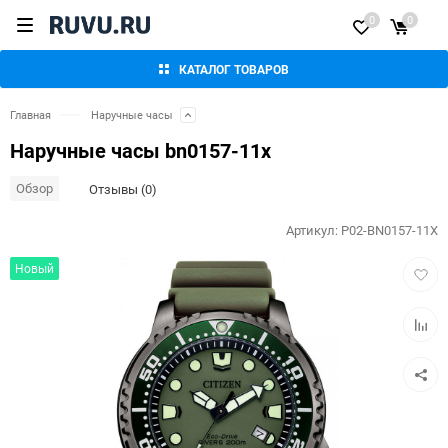
0
0
КАТАЛОГ ТОВАРОВ
Главная
Наручные часы
Наручные часы bn0157-11x
Обзор
Отзывы (0)
Артикул:
P02-BN0157-11X
Добав
Новый
в
избра
Добав
к
сравн