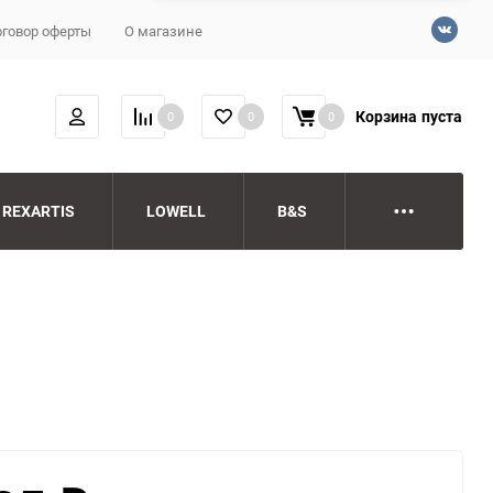
говор оферты
О магазине
Корзина
пуста
0
0
0
REXARTIS
LOWELL
B&S