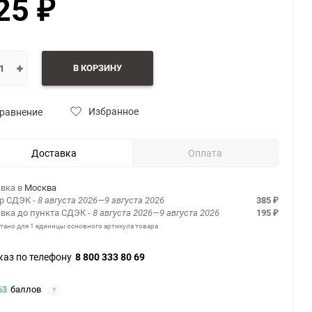
25
₽
В КОРЗИНУ
Избранное
равнение
Доставка
Оплата
вка в
Москва
ер СДЭК
- 8 августа 2026—9 августа 2026
385
₽
вка до пункта СДЭК
- 8 августа 2026—9 августа 2026
195
₽
итано для 1 единицы основного артикула товара
каз по телефону
8 800 333 80 69
63
баллов
?