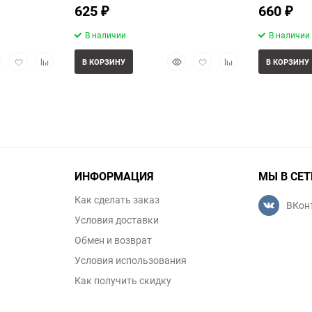
625
660
₽
₽
В наличии
В наличии
стрый
Добавить
Добавить
Быстрый
Добавить
Добавить
В КОРЗИНУ
В КОРЗИНУ
смотр
в
к
просмотр
в
к
избранное
сравнению
избранное
сравнению
ИНФОРМАЦИЯ
МЫ В СЕТ
Как сделать заказ
ВКон
Условия доставки
Обмен и возврат
Условия использования
Как получить скидку