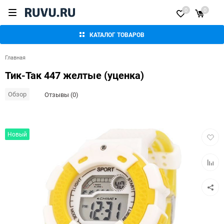
0
0
КАТАЛОГ ТОВАРОВ
Главная
Тик-Так 447 желтые (уценка)
Обзор
Отзывы (0)
Добав
Новый
в
избра
Добав
к
сравн