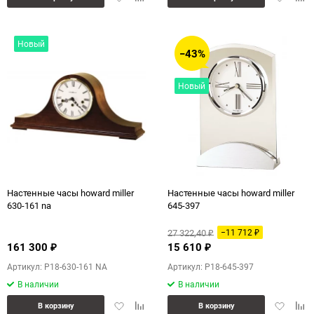
в
к
в
к
избранное
сравнению
избранн
сра
Новый
−43%
Новый
Настенные часы howard miller
Настенные часы howard miller
630-161 na
645-397
27 322,40
−11 712
₽
₽
161 300
15 610
₽
₽
Артикул: P18-630-161 NA
Артикул: P18-645-397
В наличии
В наличии
Добавить
Добавить
Добавит
Доб
В корзину
В корзину