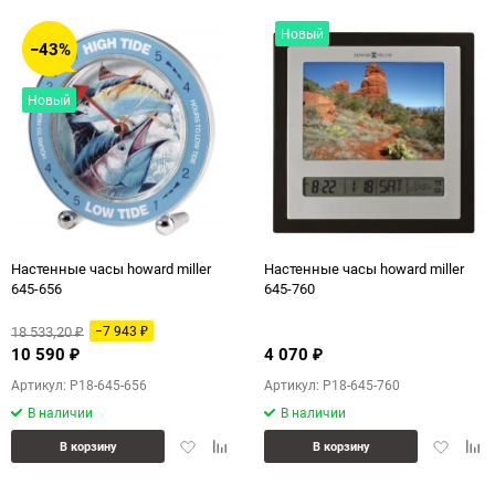
избранное
сравнению
Новый
−43%
Новый
Настенные часы howard miller
Настенные часы howard miller
645-656
645-760
18 533,20
−7 943
₽
₽
10 590
4 070
₽
₽
Артикул: P18-645-656
Артикул: P18-645-760
В наличии
В наличии
Добавить
Добавить
Добавит
Доб
В корзину
В корзину
в
к
в
к
избранное
сравнению
избранн
сра