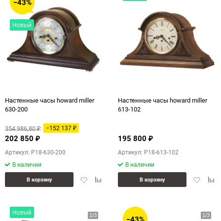
−43%
Новый
Настенные часы howard miller
Настенные часы howard miller
630-200
613-102
354 986,80
−152 137
₽
₽
202 850
195 800
₽
₽
Артикул: P18-630-200
Артикул: P18-613-102
В наличии
В наличии
Добавить
Добавить
Добавит
Доб
В корзину
В корзину
в
к
в
к
избранное
сравнению
избранн
сра
Новый
−43%