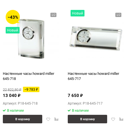
избранное
сравнению
избранн
сра
Новый
−43%
Новый
Настенные часы howard miller
Настенные часы howard miller
645-718
645-717
22 822,80
−9 783
₽
₽
13 040
7 650
₽
₽
Артикул: P18-645-718
Артикул: P18-645-717
В наличии
В наличии
Добавить
Добавить
Добавит
Доб
В корзину
В корзину
в
к
в
к