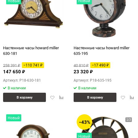
Новый
Новый
Настенные часы howard miller
Настенные часы howard miller
630-181
635-195
258 391
40 810
−110 741
−17 490
₽
₽
₽
₽
147 650
23 320
₽
₽
Артикул: P18-630-181
Артикул: P18-635-195
В наличии
В наличии
Добавить
Добавить
Добавит
Доб
В корзину
В корзину
в
к
в
к
избранное
сравнению
избранн
сра
Новый
−43%
Новый