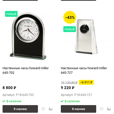
в
к
в
к
избранное
сравнению
избранн
сра
Новый
−43%
Новый
Настенные часы howard miller
Настенные часы howard miller
645-702
645-727
16 130,80
−6 911
₽
₽
8 800
9 220
₽
₽
Артикул: P18-645-702
Артикул: P18-645-727
В наличии
В наличии
Добавить
Добавить
Добавит
Доб
В корзину
В корзину
в
к
в
к