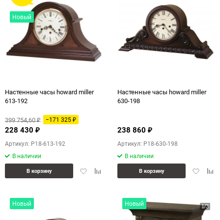
Новый
Настенные часы howard miller
Настенные часы howard miller
613-192
630-198
399 754,60
−171 325
₽
₽
228 430
238 860
₽
₽
Артикул: P18-613-192
Артикул: P18-630-198
В наличии
В наличии
Добавить
Добавить
Добавит
Доб
В корзину
В корзину
в
к
в
к
избранное
сравнению
избранн
сра
Новый
Новый