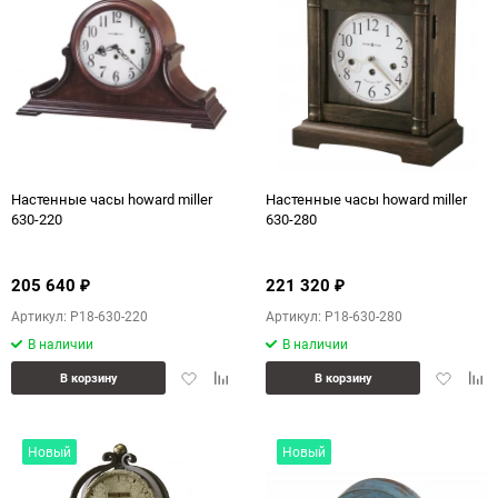
Настенные часы howard miller
Настенные часы howard miller
630-220
630-280
205 640
221 320
₽
₽
Артикул: P18-630-220
Артикул: P18-630-280
В наличии
В наличии
Добавить
Добавить
Добавит
Доб
В корзину
В корзину
в
к
в
к
избранное
сравнению
избранн
сра
Новый
Новый