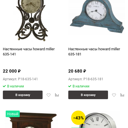
Настенные часы howard miller
Настенные часы howard miller
635-141
635-181
22 000
20 680
₽
₽
Артикул: P18-635-141
Артикул: P18-635-181
В наличии
В наличии
Добавить
Добавить
Добавит
Доб
В корзину
В корзину
в
к
в
к
избранное
сравнению
избранн
сра
Новый
−43%