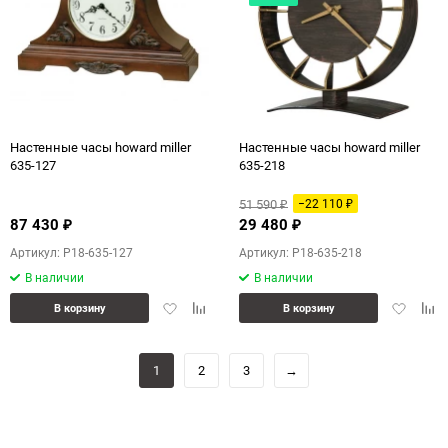
Настенные часы howard miller
Настенные часы howard miller
635-127
635-218
51 590
−22 110
₽
₽
87 430
29 480
₽
₽
Артикул: P18-635-127
Артикул: P18-635-218
В наличии
В наличии
Добавить
Добавить
Добавит
Доб
В корзину
В корзину
в
к
в
к
избранное
сравнению
избранн
сра
1
2
3
→