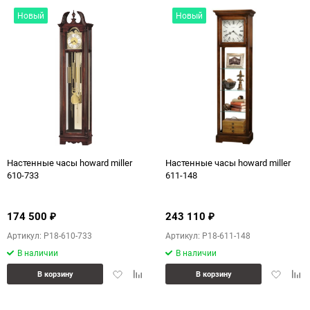
Новый
Новый
Настенные часы howard miller
Настенные часы howard miller
610-733
611-148
174 500
243 110
₽
₽
Артикул: P18-610-733
Артикул: P18-611-148
В наличии
В наличии
Добавить
Добавить
Добавит
Доб
В корзину
В корзину
в
к
в
к
избранное
сравнению
избранн
сра