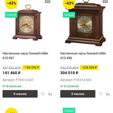
−43%
−43%
Новый
Новый
Настенные часы howard miller
Настенные часы howard miller
612-437
612-436
247 552,20
532 015,40
−106 092
−228 005
₽
₽
₽
₽
141 460
304 010
₽
₽
Артикул: P18-612-437
Артикул: P18-612-436
В наличии
В наличии
Добавить
Добавить
Добавит
Доб
В корзину
В корзину
в
к
в
к
избранное
сравнению
избранн
сра
Новый