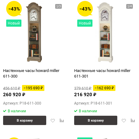
−43%
−43%
Новый
Новый
Настенные часы howard miller
Настенные часы howard miller
611-300
611-301
456 610
379 610
−195 690
−162 690
₽
₽
₽
₽
260 920
216 920
₽
₽
Артикул: P18-611-300
Артикул: P18-611-301
В наличии
В наличии
Добавить
Добавить
Добавит
Доб
В корзину
В корзину
в
к
в
к
избранное
сравнению
избранн
сра