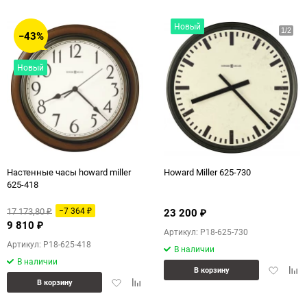
избранное
сравнению
избранн
сра
Новый
−43%
Новый
Настенные часы howard miller
Howard Miller 625-730
625-418
17 173,80
−7 364
23 200
₽
₽
₽
9 810
₽
Артикул: P18-625-730
Артикул: P18-625-418
В наличии
В наличии
Добавит
Доб
В корзину
Добавить
Добавить
в
к
В корзину
в
к
избранн
сра