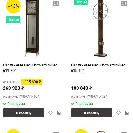
Новый
−43%
Новый
Настенные часы howard miller
Настенные часы howard miller
611-304
615-124
456 610
−195 690
₽
₽
260 920
180 840
₽
₽
Артикул: P18-611-304
Артикул: P18-615-124
В наличии
В наличии
Добавить
Добавить
Добавит
Доб
В корзину
В корзину
в
к
в
к
избранное
сравнению
избранн
сра