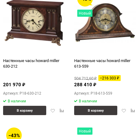
Новый
Настенные часы howard miller
Настенные часы howard miller
630-212
613-559
504 712,60
−216 303
₽
₽
201 970
288 410
₽
₽
Артикул: P18-630-212
Артикул: P18-613-559
В наличии
В наличии
Добавить
Добавить
Добавит
Доб
В корзину
В корзину
в
к
в
к
избранное
сравнению
избранн
сра
Новый
−43%