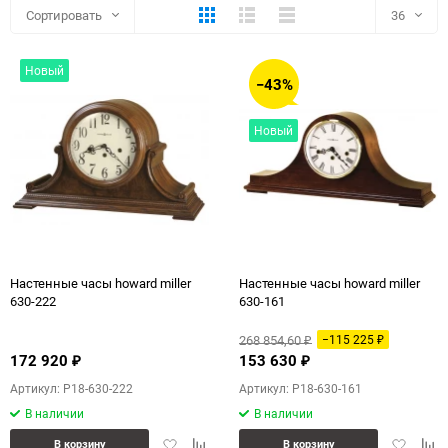
Плитка
Подробно
Компактно
Сортировать
36
36
Новый
−43%
72
Новый
108
Настенные часы howard miller
Настенные часы howard miller
630-222
630-161
268 854,60
−115 225
₽
₽
172 920
153 630
₽
₽
Артикул: P18-630-222
Артикул: P18-630-161
В наличии
В наличии
Добавить
Добавить
Добавит
Доб
В корзину
В корзину