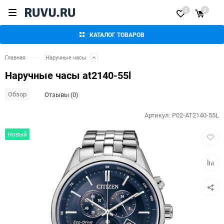
0
0
КАТАЛОГ ТОВАРОВ
Главная
Наручные часы
Наручные часы at2140-55l
Обзор
Отзывы (0)
Артикул:
P02-AT2140-55L
Добав
Новый
в
избра
Добав
к
сравн