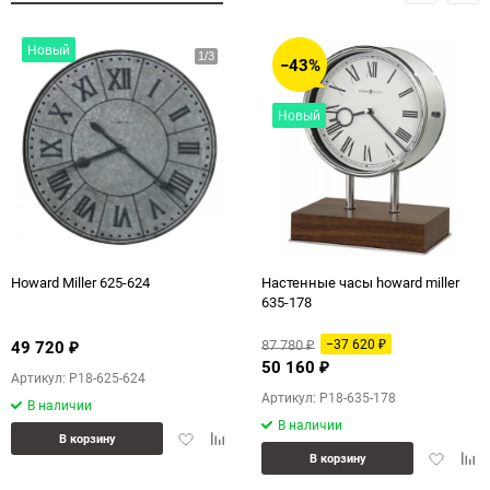
Новый
−43%
Новый
Howard Miller 625-624
Настенные часы howard miller
635-178
87 780
−37 620
49 720
₽
₽
₽
50 160
₽
Артикул: P18-625-624
Артикул: P18-635-178
В наличии
В наличии
Добавить
Добавить
В корзину
Добавит
Доб
в
к
В корзину
в
к
избранное
сравнению