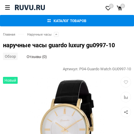
0
0
КАТАЛОГ ТОВАРОВ
Главная
Наручные часы
наручные часы guardo luxury gu0997-10
Обзор
Отзывы (0)
Артикул:
P04-Guardo Watch GU0997-10
Добав
Новый
в
избра
Добав
к
сравн