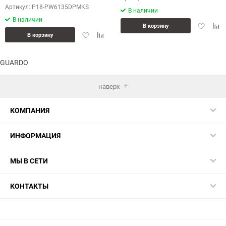
Артикул: P18-PW6135DPMKS
В наличии
В наличии
Добавит
Доб
В корзину
Добавить
Добавить
в
к
В корзину
в
к
избранн
сра
избранное
сравнению
GUARDO
наверх
КОМПАНИЯ
ИНФОРМАЦИЯ
МЫ В СЕТИ
КОНТАКТЫ