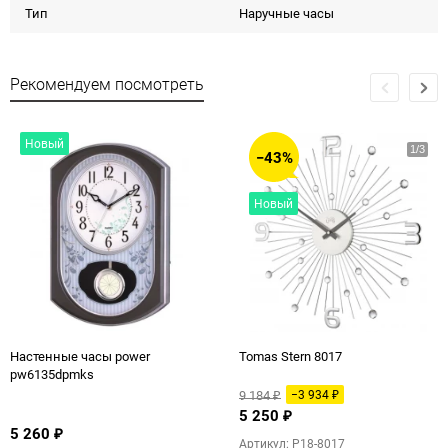
Тип
Наручные часы
Рекомендуем посмотреть
Новый
−43%
Новый
Настенные часы power
Tomas Stern 8017
pw6135dpmks
9 184
−3 934
₽
₽
5 250
₽
5 260
₽
Артикул: P18-8017