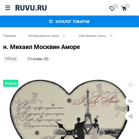
0
0
КАТАЛОГ ТОВАРОВ
Главная
Интерьерные часы
Настенные часы
н. Михаил Москвин Аморе
Обзор
Отзывы (0)
Добав
Новый
в
избра
Добав
к
сравн