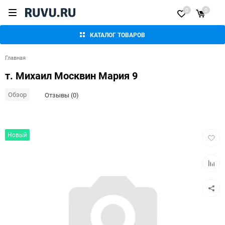
0
0
КАТАЛОГ ТОВАРОВ
Главная
т. Михаил Москвин Мария 9
Обзор
Отзывы (0)
Добав
Новый
в
избра
Добав
к
сравн