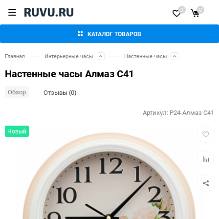
0
0
КАТАЛОГ ТОВАРОВ
Главная
Интерьерные часы
Настенные часы
Настенные часы Алмаз С41
Обзор
Отзывы (0)
Артикул:
P24-Алмаз С41
Добав
Новый
в
избра
Добав
к
сравн