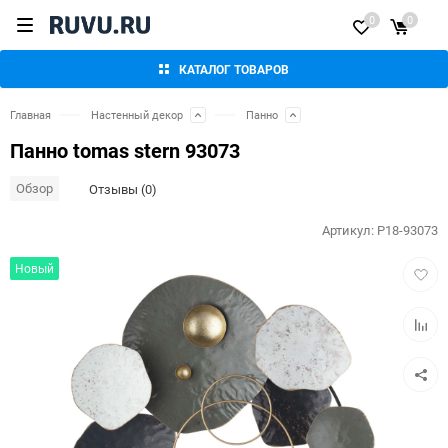
0
0
КАТАЛОГ ТОВАРОВ
Главная
Настенный декор
Панно
Панно tomas stern 93073
Обзор
Отзывы (0)
Артикул:
P18-93073
Добав
Новый
в
избра
Добав
к
сравн