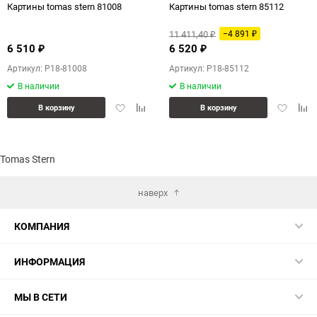
Картины tomas stern 81008
Картины tomas stern 85112
11 411,40
−4 891
₽
₽
6 510
6 520
₽
₽
Артикул: P18-81008
Артикул: P18-85112
В наличии
В наличии
Добавить
Добавить
Добавит
Доб
В корзину
В корзину
в
к
в
к
избранное
сравнению
избранн
сра
Tomas Stern
наверх
КОМПАНИЯ
ИНФОРМАЦИЯ
МЫ В СЕТИ