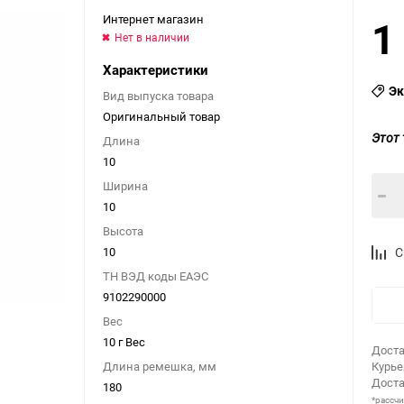
Интернет магазин
1
Нет в наличии
Характеристики
Эк
Вид выпуска товара
Оригинальный товар
Этот 
Длина
10
Ширина
10
Высота
10
С
ТН ВЭД коды ЕАЭС
9102290000
Вес
10 г Вес
Доста
Длина ремешка, мм
Курь
Доста
180
*рассч