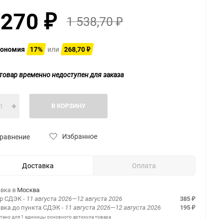
 270
1 538,70
₽
₽
ономия
17%
или
268,70
₽
товар временно недоступен для заказа
В КОРЗИНУ
Избранное
равнение
Доставка
Оплата
вка в
Москва
ер СДЭК
- 11 августа 2026—12 августа 2026
385
₽
вка до пункта СДЭК
- 11 августа 2026—12 августа 2026
195
₽
итано для 1 единицы основного артикула товара