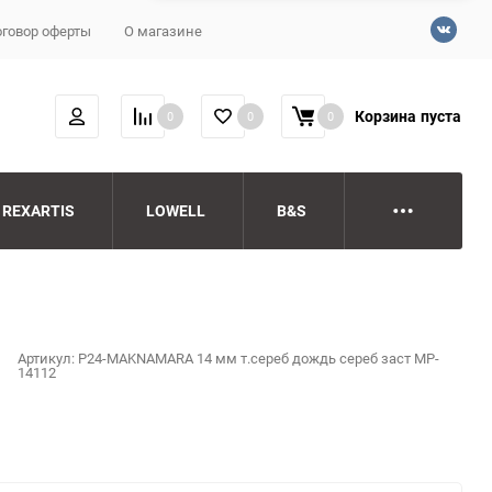
говор оферты
О магазине
Корзина
пуста
0
0
0
REXARTIS
LOWELL
B&S
Артикул:
P24-MAKNAMARA 14 мм т.сереб дождь сереб заст MP-
14112