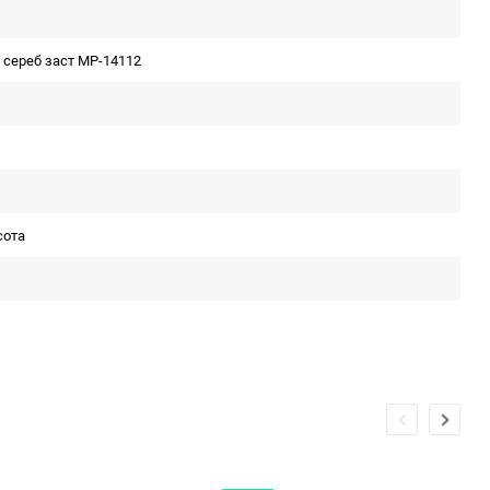
сереб заст MP-14112
сота