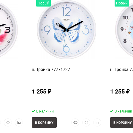
Новый
Новый
н. Тройка 77771727
н. Тройка 
1 255
1 255
₽
₽
В наличии
В наличии
стрый
Добавить
Добавить
Быстрый
Добавить
Добавить
В КОРЗИНУ
В КОРЗИНУ
смотр
в
к
просмотр
в
к
избранное
сравнению
избранное
сравнению