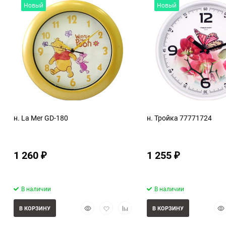
Новый
Новый
н. La Mer GD-180
н. Тройка 77771724
1 260
1 255
₽
₽
В наличии
В наличии
Быстрый
Добавить
Добавить
Бы
В КОРЗИНУ
В КОРЗИНУ
просмотр
в
к
про
избранное
сравнению