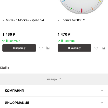
н. Михаил Москвин фото 5.4
н. Тройка 52000571
1 480
1 470
₽
₽
В наличии
В наличии
Добавить
Добавить
Добавит
Доб
В корзину
В корзину
в
к
в
к
избранное
сравнению
избранн
сра
Stailer
наверх
КОМПАНИЯ
ИНФОРМАЦИЯ