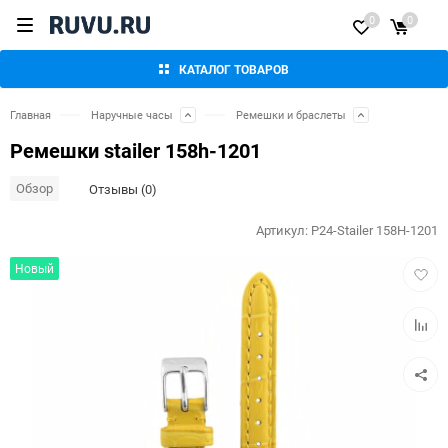
0
0
КАТАЛОГ ТОВАРОВ
Главная
Наручные часы
Ремешки и браслеты
Ремешки stailer 158h-1201
Обзор
Отзывы (0)
Артикул:
P24-Stailer 158H-1201
Добав
Новый
в
избра
Добав
к
сравн