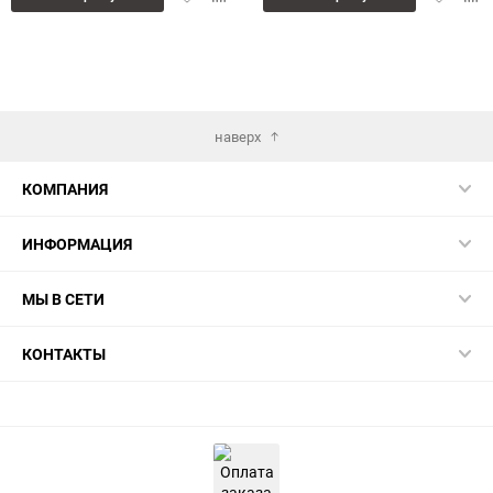
в
к
в
к
избранное
сравнению
избранн
сра
наверх
КОМПАНИЯ
ИНФОРМАЦИЯ
МЫ В СЕТИ
КОНТАКТЫ