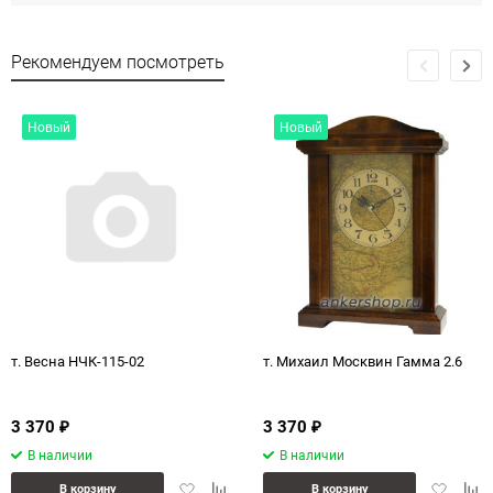
Рекомендуем посмотреть
Новый
Новый
т. Весна НЧК-115-02
т. Михаил Москвин Гамма 2.6
3 370
3 370
₽
₽
В наличии
В наличии
Добавить
Добавить
Добавит
Доб
В корзину
В корзину