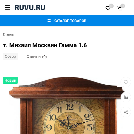
0
0
КАТАЛОГ ТОВАРОВ
Главная
т. Михаил Москвин Гамма 1.6
Обзор
Отзывы (0)
Добав
Новый
в
избра
Добав
к
сравн