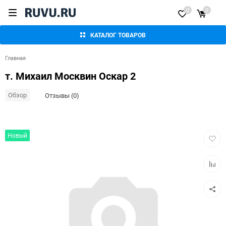
0
0
КАТАЛОГ ТОВАРОВ
Главная
т. Михаил Москвин Оскар 2
Обзор
Отзывы (0)
Добав
Новый
в
избра
Добав
к
сравн